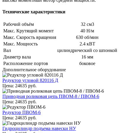
высоко моментный мотор средней мощности.
Технические характеристики
Рабочий объём
32 см3
Макс. Крутящий момент
40 Н/м
Макс. Скорость вращения
630 об/мин
Макс. Мощность
2.4 кВТ
Вал
цилиндрический со шпонкой
Диаметр вала
16 мм
Расположение портов
боковое
Дополнительное оборудование
Редуктор угловой 820116 Д
Цена:
24635
руб.
Приводная роликовая цепь ПВОМ-8 / ПВОМ-6
Цена:
24635
руб.
Редуктор ПВОМ-6
Цена:
24635
руб.
Гидроцилиндр подъема навески НУ