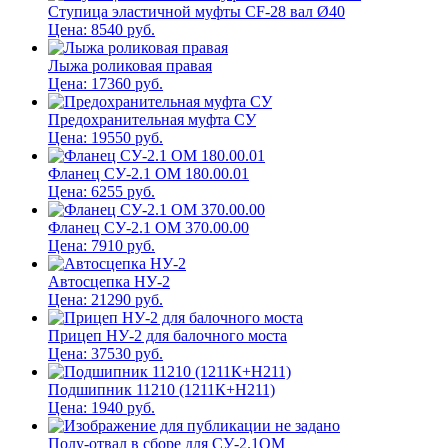
Ступица эластичной муфты CF-28 вал Ø40
Цена:
8540
руб.
Лыжа роликовая правая
Цена:
17360
руб.
Предохранительная муфта СУ
Цена:
19550
руб.
Фланец СУ-2.1 ОМ 180.00.01
Цена:
6255
руб.
Фланец СУ-2.1 ОМ 370.00.00
Цена:
7910
руб.
Автосцепка НУ-2
Цена:
21290
руб.
Прицеп НУ-2 для балочного моста
Цена:
37530
руб.
Подшипник 11210 (1211К+Н211)
Цена:
1940
руб.
Полу-отвал в сборе для СУ-2.1ОМ