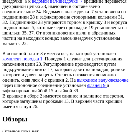
звездочки 6 к
ведомой вал-звездочке 7
вращение передается
двухрядной цепью 23, имеющей в составе звено
соединительное 24. Ведомая вал-звездочка 7 установлена на
подшипники 28 и зафиксирована стопорными кольцами 31,
32. Подшипники 28 упираются торцом в крышку 3 и корпуса
подшипников 5, которые через прокладки 19 установлены на
шпильки 35, 37. От проникновения пыли и абразивных
частиц на выходных концах валов-звездочек установлены
манжеты 22.
В основной плите 8 имеется ось, на которой установлен
комплект поводка 1.
Поводок 1 служит для регулирования
натяжения цепи 23. Регулирование производится путем
подкручивания винта 17, который давит на поводок, ролики
которого и давят на цепь. Степень натяжения возможно
оценить, сняв люк 4 с крышки 2. На
выходном валу-звездочке
через шпоночное соединение установлен
фланец 9
и
зафиксирован шайбой 15 и гайкой 39.
В крышке в сборе 2 имеются сливное и заливное отверстия,
которые заглушены пробками 13. В верхней части крышки
имеется сапун 26.
Обзоры
Отзывов пока нет.