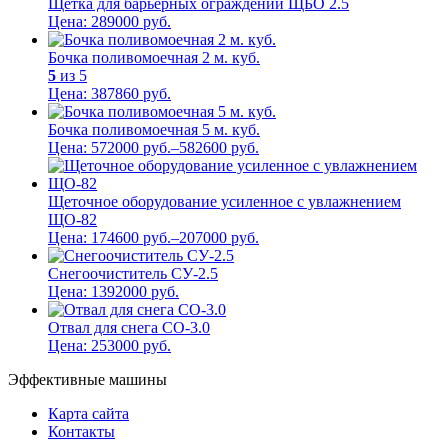
Щетка для барьерных ограждений ЩБО 2.5
Цена:
289000
руб.
Бочка поливомоечная 2 м. куб.
5
из 5
Цена:
387860
руб.
Бочка поливомоечная 5 м. куб.
Цена:
572000
руб.
–
582600
руб.
Щеточное оборудование усиленное с увлажнением
ЩО-82
Цена:
174600
руб.
–
207000
руб.
Снегоочиститель СУ-2.5
Цена:
1392000
руб.
Отвал для снега СО-3.0
Цена:
253000
руб.
Эффективные машины
Карта сайта
Контакты